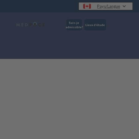
Pays/Langue
Suis-je
Lieux d’étude
admissible?
linical research studies (trials)?
ple participate in clinical research 