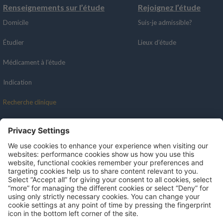
Renseignements sur l’étude
Rejoignez l’étude
Domicile
Suis-je admissible?
Étudier
Lieux d’étude
Médicament à l’étude
Indication
Recherche clinique
Recursos
Redes sociales
Portail des patients
Professionnels de la santé