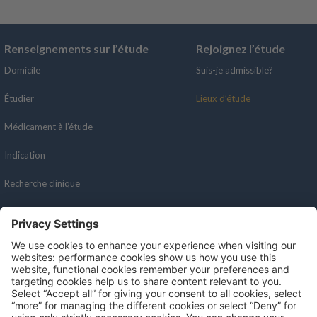
Renseignements sur l’étude
Rejoignez l’étude
Domicile
Suis-je admissible?
Étudier
Lieux d’étude
Médicament à l’étude
Indication
Recherche clinique
Recursos
Redes sociales
Portail des patients
Professionnels de la santé