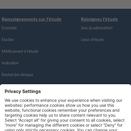
Renseignements sur l’étude
Rejoignez l’étude
Domicile
Suis-je admissible?
Étudier
Lieux d’étude
Médicament à l’étude
Indication
Recherche clinique
Recursos
Redes sociales
Portail des patients
Professionnels de la santé