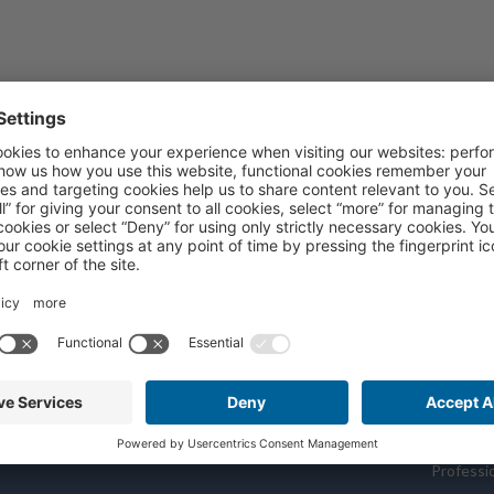
Rejoignez l'étude
Resou
Est-ce que je me qualifie
Recherch
Lieux d'étude
Portail d
Professi