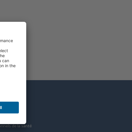
rces
e clinique
es patients
onnels de la santé