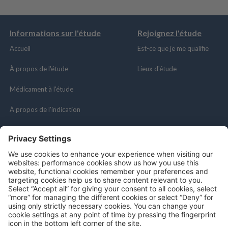
Informations sur l'étude
Rejoignez l'étude
Accueil
Est-ce que je me qualifie
À propos de l'étude
Lieux d'étude
Médicament à l'étude
À propos de l'indication
Resources
Média social
Recherche clinique
Portail des patients
Professionnels de la santé