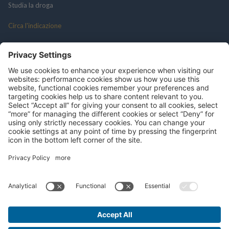
Studia la droga
Circa l'indicazione
Resources
Social Media
Sulla ricerca clinica
Portale del paziente
Professionista medico
politica sulla riservatezza
Termini e Condizioni