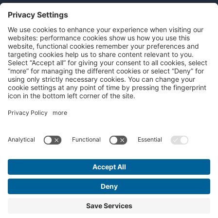
Ressourcen
Sozialen Medien
Über klinische Forschung
Portal für Patienten
Mediziner
Datenschutz-Bestimmungen
Terms & amp; Bedingungen
Copyright © 2023 Medpace