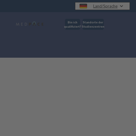
Land/Sprache
Bin ich
Standorte der
qualifiziert?
Studienzentren