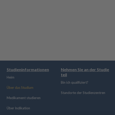
turn to the study center for follow up
m ipsum dolor sit amet, consectetur
scing elit. Suspendisse varius enim in
eros elementum tristique.
Studieninformationen
Nehmen Sie an der Studie
teil
Heim
Bin ich qualifiziert?
Über das Studium
Standorte der Studienzentren
Medikament studieren
Über Indikation