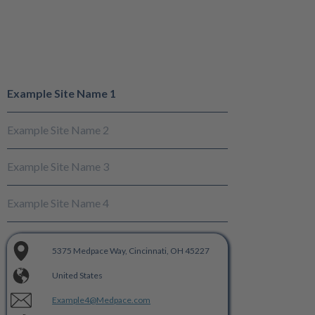
Example Site Name 1
Example Site Name 2
Example Site Name 3
Example Site Name 4
73 Science Park Drive, 02-01/03 Cintech 1
Vintners Place, 68 Upper Thames St,
Avenue Appia 20, 1202 Genève, Switzerland
5375 Medpace Way, Cincinnati, OH 45227
Bldg Singapore Science Park 1, Singapore
Queenhithe, London EC4V 3BJ, United
118254
Kingdom
Europe
United States
Asia
Europe
Example3@Medpace.com
Example4@Medpace.com